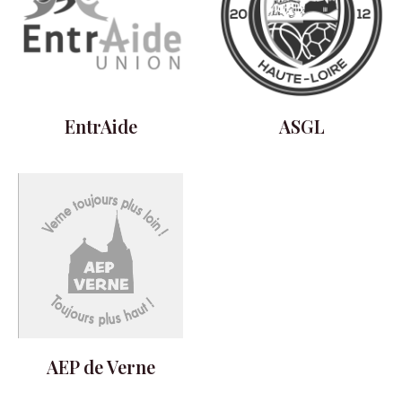
EntrAide
ASGL
AEP de Verne