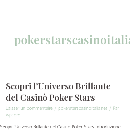
Aller
au
contenu
pokerstarscasinoitali
Scopri l’Universo Brillante
del Casinò Poker Stars
Laisser un commentaire
/
pokerstarscasinoitalia.net
/ Par
wpcore
Scopri l’Universo Brillante del Casinò Poker Stars Introduzione