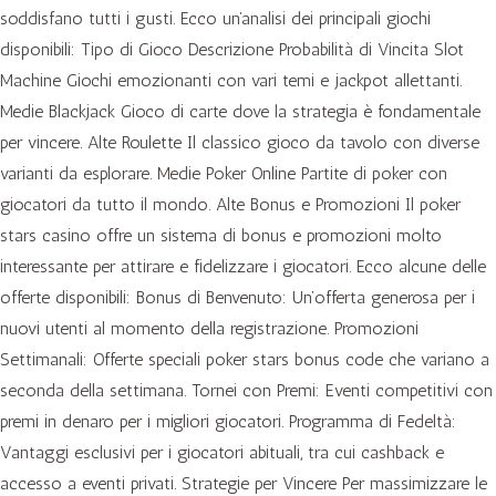
soddisfano tutti i gusti. Ecco un’analisi dei principali giochi
disponibili: Tipo di Gioco Descrizione Probabilità di Vincita Slot
Machine Giochi emozionanti con vari temi e jackpot allettanti.
Medie Blackjack Gioco di carte dove la strategia è fondamentale
per vincere. Alte Roulette Il classico gioco da tavolo con diverse
varianti da esplorare. Medie Poker Online Partite di poker con
giocatori da tutto il mondo. Alte Bonus e Promozioni Il poker
stars casino offre un sistema di bonus e promozioni molto
interessante per attirare e fidelizzare i giocatori. Ecco alcune delle
offerte disponibili: Bonus di Benvenuto: Un’offerta generosa per i
nuovi utenti al momento della registrazione. Promozioni
Settimanali: Offerte speciali poker stars bonus code che variano a
seconda della settimana. Tornei con Premi: Eventi competitivi con
premi in denaro per i migliori giocatori. Programma di Fedeltà:
Vantaggi esclusivi per i giocatori abituali, tra cui cashback e
accesso a eventi privati. Strategie per Vincere Per massimizzare le