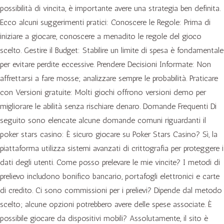
possibilità di vincita, è importante avere una strategia ben definita.
Ecco alcuni suggerimenti pratici: Conoscere le Regole: Prima di
iniziare a giocare, conoscere a menadito le regole del gioco
scelto. Gestire il Budget: Stabilire un limite di spesa è fondamentale
per evitare perdite eccessive. Prendere Decisioni Informate: Non
affrettarsi a fare mosse; analizzare sempre le probabilità. Praticare
con Versioni gratuite: Molti giochi offrono versioni demo per
migliorare le abilità senza rischiare denaro. Domande Frequenti Di
seguito sono elencate alcune domande comuni riguardanti il
poker stars casino: È sicuro giocare su Poker Stars Casino? Sì, la
piattaforma utilizza sistemi avanzati di crittografia per proteggere i
dati degli utenti. Come posso prelevare le mie vincite? I metodi di
prelievo includono bonifico bancario, portafogli elettronici e carte
di credito. Ci sono commissioni per i prelievi? Dipende dal metodo
scelto; alcune opzioni potrebbero avere delle spese associate. È
possibile giocare da dispositivi mobili? Assolutamente, il sito è