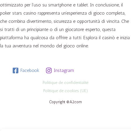
ottimizzato per l’uso su smartphone e tablet. In conclusione, il
poker stars casino rappresenta un’esperienza di gioco completa,
che combina divertimento, sicurezza e opportunità di vincita. Che
si tratti di un principiante o di un giocatore esperto, questa
piattaforma ha qualcosa da offrire a tutti. Esplora il casinò e inizia
la tua avventura nel mondo del gioco online.
Facebook
Instagram
Politique de confidentialité
Politique de cookies (UE)
Copyright ©A2com