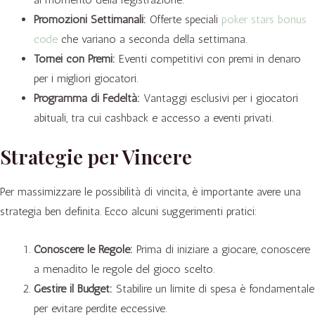
Promozioni Settimanali:
Offerte speciali
poker stars bonus
code
che variano a seconda della settimana.
Tornei con Premi:
Eventi competitivi con premi in denaro
per i migliori giocatori.
Programma di Fedeltà:
Vantaggi esclusivi per i giocatori
abituali, tra cui cashback e accesso a eventi privati.
Strategie per Vincere
Per massimizzare le possibilità di vincita, è importante avere una
strategia ben definita. Ecco alcuni suggerimenti pratici:
Conoscere le Regole:
Prima di iniziare a giocare, conoscere
a menadito le regole del gioco scelto.
Gestire il Budget:
Stabilire un limite di spesa è fondamentale
per evitare perdite eccessive.