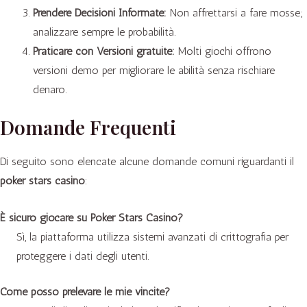
Prendere Decisioni Informate:
Non affrettarsi a fare mosse;
analizzare sempre le probabilità.
Praticare con Versioni gratuite:
Molti giochi offrono
versioni demo per migliorare le abilità senza rischiare
denaro.
Domande Frequenti
Di seguito sono elencate alcune domande comuni riguardanti il
poker stars casino
:
È sicuro giocare su Poker Stars Casino?
Sì, la piattaforma utilizza sistemi avanzati di crittografia per
proteggere i dati degli utenti.
Come posso prelevare le mie vincite?