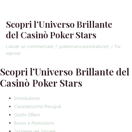
Aller
Navigation
au
de
contenu
l’article
Scopri l’Universo Brillante
del Casinò Poker Stars
Laisser un commentaire
/
pokerstarscasinoitalia.net
/ Par
wpcore
Scopri l’Universo Brillante del
Casinò Poker Stars
Introduzione
Caratteristiche Principali
Giochi Offerti
Bonus e Promozioni
Strategie per Vincere