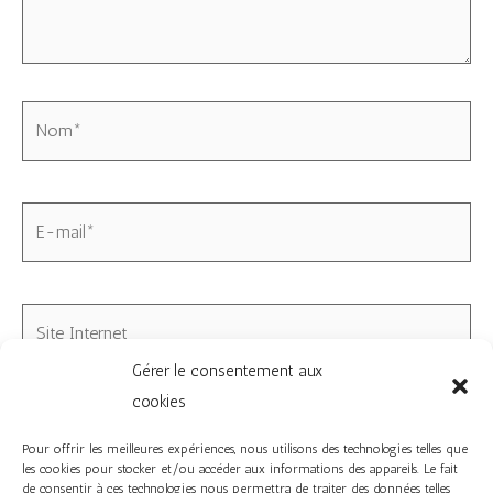
Nom*
E-
mail*
Site
Internet
Gérer le consentement aux
cookies
Enregistrer mon nom, mon e-mail et mon site dans le
navigateur pour mon prochain commentaire.
Pour offrir les meilleures expériences, nous utilisons des technologies telles que
les cookies pour stocker et/ou accéder aux informations des appareils. Le fait
de consentir à ces technologies nous permettra de traiter des données telles