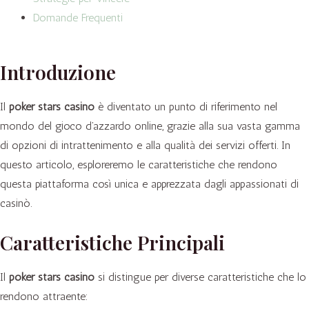
Domande Frequenti
Introduzione
Il
poker stars casino
è diventato un punto di riferimento nel
mondo del gioco d’azzardo online, grazie alla sua vasta gamma
di opzioni di intrattenimento e alla qualità dei servizi offerti. In
questo articolo, esploreremo le caratteristiche che rendono
questa piattaforma così unica e apprezzata dagli appassionati di
casinò.
Caratteristiche Principali
Il
poker stars casino
si distingue per diverse caratteristiche che lo
rendono attraente: