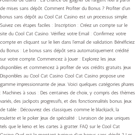
de mises sans dépôt. Comment Profiter du Bonus ? Profiter d'un
bonus sans dépôt au Cool Cat Casino est un processus simple.
Suivez ces étapes faciles : Inscription : Créez un compte sur le
site du Cool Cat Casino. Vérifiez votre Email : Confirmez votre
compte en cliquant sur le lien dans l'email de validation. Bénéficiez
du Bonus : Le bonus sans dépôt sera automatiquement crédité
sur votre compte. Commencez à Jouer : Explorez les jeux
disponibles et commencez à profiter de vos crédits gratuits. Jeux
Disponibles au Cool Cat Casino Cool Cat Casino propose une
gamme impressionnante de jeux. Voici quelques catégories phares
: Machines à sous : Des centaines de choix, y compris des thèmes
variés, des jackpots progressifs, et des fonctionnalités bonus. Jeux
de table : Découvrez des classiques comme le blackjack, la
roulette et le poker. Jeux de spécialité : Livraison de jeux uniques
tels que le keno et les cartes à gratter. FAQ sur le Cool Cat
Casino Quel est le montant typique d'un bonus sans dépôt ? Les