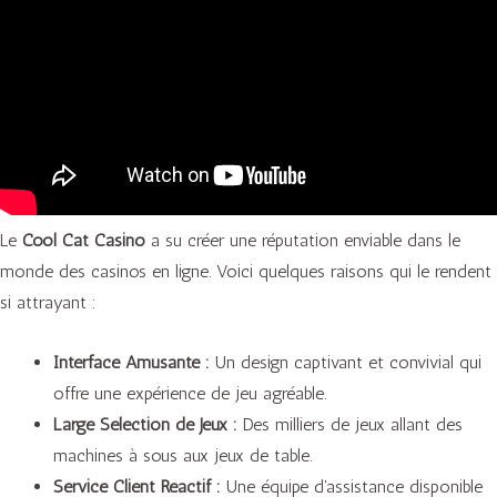
Le
Cool Cat Casino
a su créer une réputation enviable dans le
monde des casinos en ligne. Voici quelques raisons qui le rendent
si attrayant :
Interface Amusante :
Un design captivant et convivial qui
offre une expérience de jeu agréable.
Large Sélection de Jeux :
Des milliers de jeux allant des
machines à sous aux jeux de table.
Service Client Réactif :
Une équipe d'assistance disponible