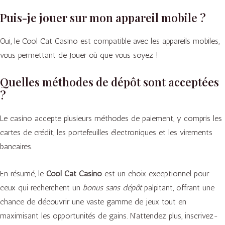
Puis-je jouer sur mon appareil mobile ?
Oui, le Cool Cat Casino est compatible avec les appareils mobiles,
vous permettant de jouer où que vous soyez !
Quelles méthodes de dépôt sont acceptées
?
Le casino accepte plusieurs méthodes de paiement, y compris les
cartes de crédit, les portefeuilles électroniques et les virements
bancaires.
En résumé, le
Cool Cat Casino
est un choix exceptionnel pour
ceux qui recherchent un
bonus sans dépôt
palpitant, offrant une
chance de découvrir une vaste gamme de jeux tout en
maximisant les opportunités de gains. N'attendez plus, inscrivez-