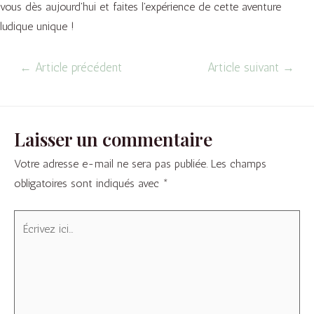
vous dès aujourd'hui et faites l'expérience de cette aventure
ludique unique !
←
Article précédent
Article suivant
→
Laisser un commentaire
Votre adresse e-mail ne sera pas publiée.
Les champs
obligatoires sont indiqués avec
*
Écrivez
ici…