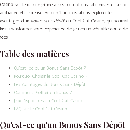
Casino
se démarque grâce à ses promotions fabuleuses et à son
ambiance chaleureuse. Aujourd'hui, nous allons explorer les
avantages d'un
bonus sans dépôt
au Cool Cat Casino, qui pourrait
bien transformer votre expérience de jeu en un véritable conte de
fées.
Table des matières
Qu'est-ce qu'un Bonus Sans Dépôt ?
Pourquoi Choisir le Cool Cat Casino ?
Les Avantages du Bonus Sans Dépôt
Comment Profiter du Bonus ?
Jeux Disponibles au Cool Cat Casino
FAQ sur le Cool Cat Casino
Qu'est-ce qu'un Bonus Sans Dépôt