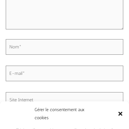
Nom*
E-
mail*
Site
Internet
Gérer le consentement aux
cookies
Enregistrer mon nom, mon e-mail et mon site dans le