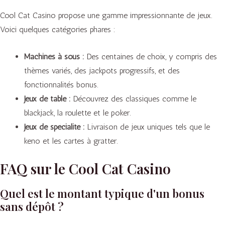
Cool Cat Casino propose une gamme impressionnante de jeux.
Voici quelques catégories phares :
Machines à sous :
Des centaines de choix, y compris des
thèmes variés, des jackpots progressifs, et des
fonctionnalités bonus.
Jeux de table :
Découvrez des classiques comme le
blackjack, la roulette et le poker.
Jeux de spécialité :
Livraison de jeux uniques tels que le
keno et les cartes à gratter.
FAQ sur le Cool Cat Casino
Quel est le montant typique d'un bonus
sans dépôt ?