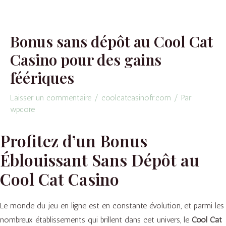
Aller
Navigation
au
de
contenu
l’article
Bonus sans dépôt au Cool Cat
Casino pour des gains
féériques
Laisser un commentaire
/
coolcatcasinofr.com
/ Par
wpcore
Profitez d’un Bonus
Éblouissant Sans Dépôt au
Cool Cat Casino
Le monde du jeu en ligne est en constante évolution, et parmi les
nombreux établissements qui brillent dans cet univers, le
Cool Cat