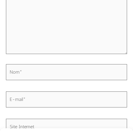
Nom*
E-
mail*
Site
Internet