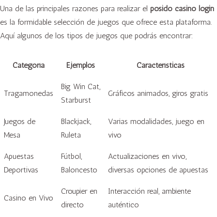
Una de las principales razones para realizar el
posido casino login
es la formidable selección de juegos que ofrece esta plataforma.
Aquí algunos de los tipos de juegos que podrás encontrar:
Categoría
Ejemplos
Características
Big Win Cat,
Tragamonedas
Gráficos animados, giros gratis
Starburst
Juegos de
Blackjack,
Varias modalidades, juego en
Mesa
Ruleta
vivo
Apuestas
Fútbol,
Actualizaciones en vivo,
Deportivas
Baloncesto
diversas opciones de apuestas
Croupier en
Interacción real, ambiente
Casino en Vivo
directo
auténtico