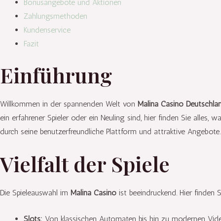
Bonusangebote und Aktionen
Zahlungsmethoden
Kundenservice
Fazit
Einführung
Willkommen in der spannenden Welt von
Malina Casino Deutschla
ein erfahrener Spieler oder ein Neuling sind, hier finden Sie alle
durch seine benutzerfreundliche Plattform und attraktive Angebote.
Vielfalt der Spiele
Die Spieleauswahl im
Malina Casino
ist beeindruckend. Hier finden S
Slots:
Von klassischen Automaten bis hin zu modernen Vide