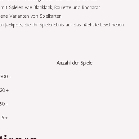
t Spielen wie Blackjack, Roulette und Baccarat.
ene Varianten von Spielkarten.
Jackpots, die Ihr Spielerlebnis auf das nächste Level heben.
Anzahl der Spiele
300+
20+
50+
15+