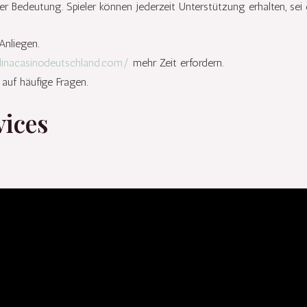
r Bedeutung. Spieler können jederzeit Unterstützung erhalten, sei 
nliegen.
linacasinodeutschland.com/
mehr Zeit erfordern.
uf häufige Fragen.
vices