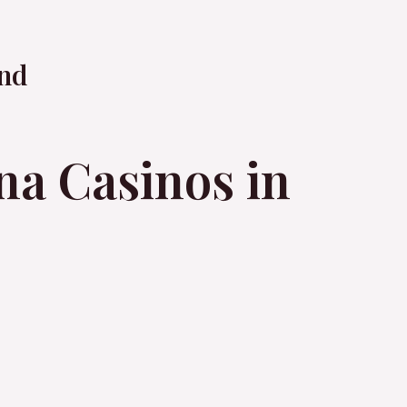
and
na Casinos in