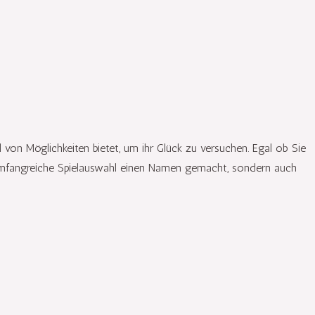
l von Möglichkeiten bietet, um ihr Glück zu versuchen. Egal ob Sie
ine umfangreiche Spielauswahl einen Namen gemacht, sondern auch