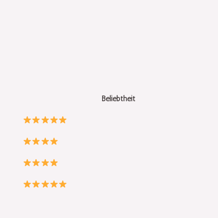
Beliebtheit