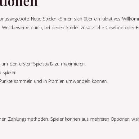
tionen
Bonusangebote. Neue Spieler können sich über ein lukratives Willko
ettbewerbe durch, bei denen Spieler zusätzliche Gewinne oder Fre
, um den ersten Spielspaß zu maximieren.
 spielen.
e Punkte sammeln und in Prämien umwandeln können.
tenen Zahlungsmethoden. Spieler können aus mehreren Optionen wäh