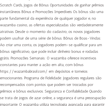
Scratch Cards, Jogos de Bônus Oportunidades de ganhar prêmios
instantâneos Bônus e Promoções Imperdíveis Os bônus são uma
parte fundamental da experiência de qualquer jogador e, no
wazamba casino, as ofertas especializadas são verdadeiramente
atrativas. Desde o momento do cadastro, os novos jogadores
podem usufruir de uma série de bônus. Bônus de Boas-Vindas:
Ao criar uma conta, os jogadores podem-se qualificar para um
bônus significativo, que pode incluir dinheiro bonus e rodadas
grátis. Promoções Semanais: O wazamba oferece incentivos
constantes para manter a ação em alta, com bônus
https://wazambabrasil.com/ em depósitos e torneios
emocionantes. Programa de Fidelidade: Jogadores regulares são
recompensados com pontos que podem ser trocados por
prêmios e bônus exclusivos. Segurança e Confiabilidade Quando
se trata de jogos de azar online, a segurança é uma preocupação
importante. O wazamba utiliza tecnologia avançada para garantir