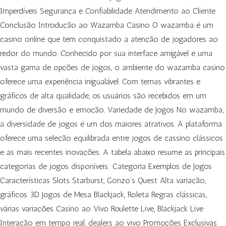
Imperdíveis Segurança e Confiabilidade Atendimento ao Cliente
Conclusão Introdução ao Wazamba Casino O wazamba é um
casino online que tem conquistado a atenção de jogadores ao
redor do mundo. Conhecido por sua interface amigável e uma
vasta gama de opções de jogos, o ambiente do wazamba casino
oferece uma experiência inigualável. Com temas vibrantes e
gráficos de alta qualidade, os usuários são recebidos em um
mundo de diversão e emoção. Variedade de Jogos No wazamba,
a diversidade de jogos é um dos maiores atrativos. A plataforma
oferece uma seleção equilibrada entre jogos de cassino clássicos
e as mais recentes inovações. A tabela abaixo resume as principais
categorias de jogos disponíveis: Categoria Exemplos de Jogos
Características Slots Starburst, Gonzo’s Quest Alta variação,
gráficos 3D Jogos de Mesa Blackjack, Roleta Regras clássicas,
várias variações Casino ao Vivo Roulette Live, Blackjack Live
Interação em tempo real, dealers ao vivo Promoções Exclusivas