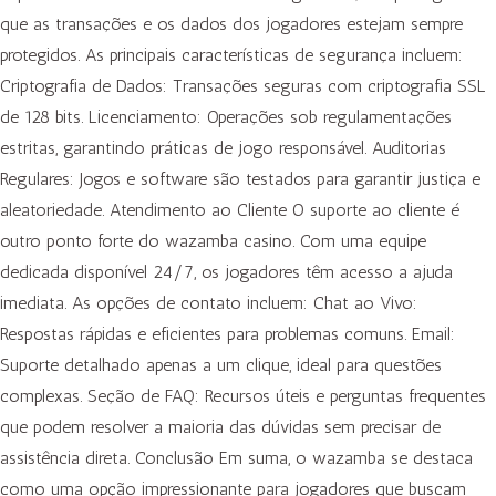
que as transações e os dados dos jogadores estejam sempre
protegidos. As principais características de segurança incluem:
Criptografia de Dados: Transações seguras com criptografia SSL
de 128 bits. Licenciamento: Operações sob regulamentações
estritas, garantindo práticas de jogo responsável. Auditorias
Regulares: Jogos e software são testados para garantir justiça e
aleatoriedade. Atendimento ao Cliente O suporte ao cliente é
outro ponto forte do wazamba casino. Com uma equipe
dedicada disponível 24/7, os jogadores têm acesso a ajuda
imediata. As opções de contato incluem: Chat ao Vivo:
Respostas rápidas e eficientes para problemas comuns. Email:
Suporte detalhado apenas a um clique, ideal para questões
complexas. Seção de FAQ: Recursos úteis e perguntas frequentes
que podem resolver a maioria das dúvidas sem precisar de
assistência direta. Conclusão Em suma, o wazamba se destaca
como uma opção impressionante para jogadores que buscam