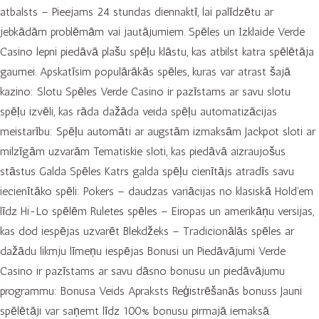
atbalsts – Pieejams 24 stundas diennaktī, lai palīdzētu ar
jebkādām problēmām vai jautājumiem. Spēles un Izklaide Verde
Casino lepni piedāvā plašu spēļu klāstu, kas atbilst katra spēlētāja
gaumei. Apskatīsim populārākās spēles, kuras var atrast šajā
kazino: Slotu Spēles Verde Casino ir pazīstams ar savu slotu
spēļu izvēli, kas rāda dažāda veida spēļu automatizācijas
meistarību: Spēļu automāti ar augstām izmaksām Jackpot sloti ar
milzīgām uzvarām Tematiskie sloti, kas piedāvā aizraujošus
stāstus Galda Spēles Katrs galda spēļu cienītājs atradīs savu
iecienītāko spēli: Pokers – daudzas variācijas no klasiskā Hold’em
līdz Hi-Lo spēlēm Ruletes spēles – Eiropas un amerikāņu versijas,
kas dod iespējas uzvarēt Blekdžeks – Tradicionālās spēles ar
dažādu likmju līmeņu iespējas Bonusi un Piedāvājumi Verde
Casino ir pazīstams ar savu dāsno bonusu un piedāvājumu
programmu: Bonusa Veids Apraksts Reģistrēšanās bonuss Jauni
spēlētāji var saņemt līdz 100% bonusu pirmajā iemaksā.