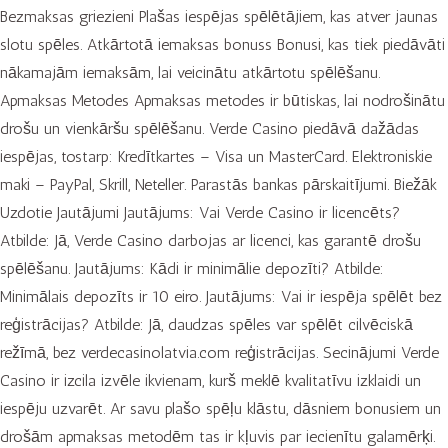
Bezmaksas griezieni Plašas iespējas spēlētājiem, kas atver jaunas
slotu spēles. Atkārtotā iemaksas bonuss Bonusi, kas tiek piedāvāti
nākamajām iemaksām, lai veicinātu atkārtotu spēlēšanu.
Apmaksas Metodes Apmaksas metodes ir būtiskas, lai nodrošinātu
drošu un vienkāršu spēlēšanu. Verde Casino piedāvā dažādas
iespējas, tostarp: Kredītkartes – Visa un MasterCard. Elektroniskie
maki – PayPal, Skrill, Neteller. Parastās bankas pārskaitījumi. Biežāk
Uzdotie Jautājumi Jautājums: Vai Verde Casino ir licencēts?
Atbilde: Jā, Verde Casino darbojas ar licenci, kas garantē drošu
spēlēšanu. Jautājums: Kādi ir minimālie depozīti? Atbilde:
Minimālais depozīts ir 10 eiro. Jautājums: Vai ir iespēja spēlēt bez
reģistrācijas? Atbilde: Jā, daudzas spēles var spēlēt cilvēciskā
režīmā, bez verdecasinolatvia.com reģistrācijas. Secinājumi Verde
Casino ir izcila izvēle ikvienam, kurš meklē kvalitatīvu izklaidi un
iespēju uzvarēt. Ar savu plašo spēļu klāstu, dāsniem bonusiem un
drošām apmaksas metodēm tas ir kļuvis par iecienītu galamērķi.