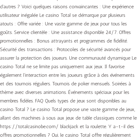
d’autres ? Voici quelques raisons convaincantes : Une expérience
utilisateur inégalée Le casino Total se démarque par plusieurs
atouts : Offre variée : Une vaste gamme de jeux pour tous les
goûts. Service clientèle : Une assistance disponible 24/7. Offres
promotionnelles : Bonus attrayants et programmes de fidélité.
Sécurité des transactions : Protocoles de sécurité avancés pour
assurer la protection des joueurs. Une communauté dynamique Le
casino Total ne se limite pas uniquement aux jeux. Il favorise
également l’interaction entre les joueurs grâce à des événements
et des tournois réguliers. Tournois de poker mensuels. Soirées à
thème avec diverses animations. Événements spéciaux pour les
membres fidèles. FAQ Quels types de jeux sont disponibles au
casino Total ? Le casino Total propose une vaste gamme de jeux,
allant des machines à sous aux jeux de table classiques comme le
https://totalcasinobe.com/ blackjack et la roulette. Y a-t-il des
offres promotionnelles ? Oui, le casino Total offre régulièrement