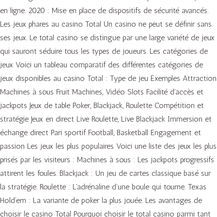
en ligne. 2020 : Mise en place de dispositifs de sécurité avancés.
Les jeux phares au casino Total Un casino ne peut se définir sans
ses jeux. Le total casino se distingue par une large variété de jeux
qui sauront séduire tous les types de joueurs. Les catégories de
jeux Voici un tableau comparatif des différentes catégories de
jeux disponibles au casino Total : Type de jeu Exemples Attraction
Machines à sous Fruit Machines, Vidéo Slots Facilité d’accès et
jackpots Jeux de table Poker, Blackjack, Roulette Compétition et
stratégie Jeux en direct Live Roulette, Live Blackjack Immersion et
échange direct Pari sportif Football, Basketball Engagement et
passion Les jeux les plus populaires Voici une liste des jeux les plus
prisés par les visiteurs : Machines à sous : Les jackpots progressifs
attirent les foules. Blackjack : Un jeu de cartes classique basé sur
la stratégie. Roulette : L’adrénaline d’une boule qui tourne. Texas
Hold’em : La variante de poker la plus jouée. Les avantages de
choisir le casino Total Pourquoi choisir le total casino parmi tant