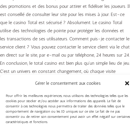
des promotions et des bonus pour attirer et fidéliser les joueurs. Il
est conseillé de consulter leur site pour les mises à jour. Est-ce
que le casino Total est sécurisé ? Absolument. Le casino Total
utilise des technologies de pointe pour protéger les données et
les transactions de ses utilisateurs. Comment puis-je contacter le
service client ? Vous pouvez contacter le service client via le chat
en direct sur le site, par e-mail ou par téléphone, 24 heures sur 24.
En conclusion, le total casino est bien plus qu’un simple lieu de jeu.
C’est un univers en constant changement, où chaque visite
promet de nouvelles découvertes et des heures de divertissement.
Gérer le consentement aux cookies
N’hésitez plus et plongez dans cette expérience unique!
Pour offrir les meilleures expériences, nous utilisons des technologies telles que les
cookies pour stocker et/ou accéder aux informations des appareils. Le fait de
consentir à ces technologies nous permettra de traiter des données telles que le
Facebook
Instagram
comportement de navigation ou les ID uniques sur ce site. Le fait de ne pas
consentir ou de retirer son consentement peut avoir un effet négatif sur certaines
caractéristiques et fonctions.
Politique de confidentialité