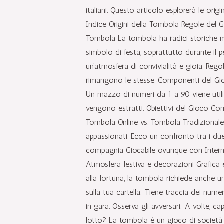
italiani. Questo articolo esplorerà le ori
Indice Origini della Tombola Regole del 
Tombola La tombola ha radici storiche mo
simbolo di festa, soprattutto durante il p
un’atmosfera di convivialità e gioia. Re
rimangono le stesse. Componenti del Gioco
Un mazzo di numeri da 1 a 90 viene utili
vengono estratti. Obiettivi del Gioco Comp
Tombola Online vs. Tombola Tradizionale N
appassionati. Ecco un confronto tra i due
compagnia Giocabile ovunque con Internet 
Atmosfera festiva e decorazioni Grafica 
alla fortuna, la tombola richiede anche 
sulla tua cartella: Tiene traccia dei nume
in gara. Osserva gli avversari: A volte, 
lotto? La tombola è un gioco di società i