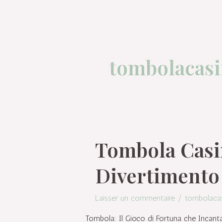
Aller
au
contenu
tombolacasi
Tombola Casin
Divertimento
Laisser un commentaire
/
tombolacas
Tombola: Il Gioco di Fortuna che Incanta 