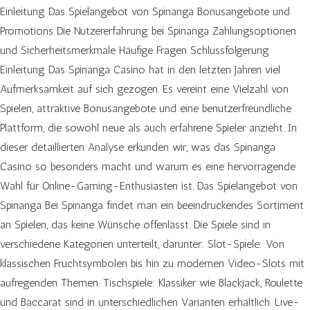
Einleitung Das Spielangebot von Spinanga Bonusangebote und
Promotions Die Nutzererfahrung bei Spinanga Zahlungsoptionen
und Sicherheitsmerkmale Häufige Fragen Schlussfolgerung
Einleitung Das Spinanga Casino hat in den letzten Jahren viel
Aufmerksamkeit auf sich gezogen. Es vereint eine Vielzahl von
Spielen, attraktive Bonusangebote und eine benutzerfreundliche
Plattform, die sowohl neue als auch erfahrene Spieler anzieht. In
dieser detaillierten Analyse erkunden wir, was das Spinanga
Casino so besonders macht und warum es eine hervorragende
Wahl für Online-Gaming-Enthusiasten ist. Das Spielangebot von
Spinanga Bei Spinanga findet man ein beeindruckendes Sortiment
an Spielen, das keine Wünsche offenlässt. Die Spiele sind in
verschiedene Kategorien unterteilt, darunter: Slot-Spiele: Von
klassischen Fruchtsymbolen bis hin zu modernen Video-Slots mit
aufregenden Themen. Tischspiele: Klassiker wie Blackjack, Roulette
und Baccarat sind in unterschiedlichen Varianten erhältlich. Live-