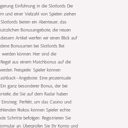
erung Einführung in die Slotlords Die
orm und einer Vielzahl von Spielen ziehen
e Slotlords bieten ein Abenteuer, das
sätzlichen Bonusangebote, die neuen
diesem Artikel werfen wir einen Blick auf
edene Bonusarten bei Slotlords Bei
t werden können. Hier sind die
r Regel aus einem Matchbonus auf die
erden. Freispiele: Spieler können
 Cashback-Angebote: Eine prozentuale
 Ein ganz besonderer Bonus, der bei
orteile, die Sie auf dem Radar haben
er Einstieg: Perfekt, um das Casino und
ehlenden Risikos können Spieler echte
e Schritte befolgen: Registrieren Sie
rmular an. Überprüfen Sie Ihr Konto und