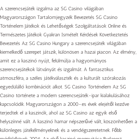
A szerencsejáték izgalma az SG Casino világában
Magyarországon Tartalomjegyzék Bevezetés SG Casino
Történelem Játékok és Lehetőségek Szolgáltatások Online és
Természetes Játékok Gyakran Ismételt Kérdések Következtetés
Bevezetés Az SG Casino Hungary a szerencsejáték világában
kiemelkedő szerepet játszik, különösen a hazai piacon. Az élmény,
amit ez a kaszinó nyújt, felülmúlja a hagyományos
szerencsejátékok látványát és izgalmát. A fantasztikus
atmoszféra, a széles játékválaszték és a kulturált szórakozás
egyedülálló kombinációt alkot. SG Casino Történelem Az SG
Casino története a modern szerencsejáték-ipar kialakulásához
kapcsolódik. Magyarországon a 2000-es évek elejétől kezdve
terjedtek el a kaszinók, ahol az SG Casino az egyik első
helyszínné vált. A kaszinó hamar népszerűvé vált, köszönhetően a
különleges játékélményeknek és a vendégszeretetnek. Főbb
mérföldkövek 2004: Az első kaszinó megnyitása Budapest