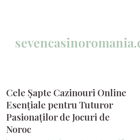
Aller
au
contenu
sevencasinoromania
Cele Șapte Cazinouri Online
Esențiale pentru Tuturor
Pasionaților de Jocuri de
Noroc