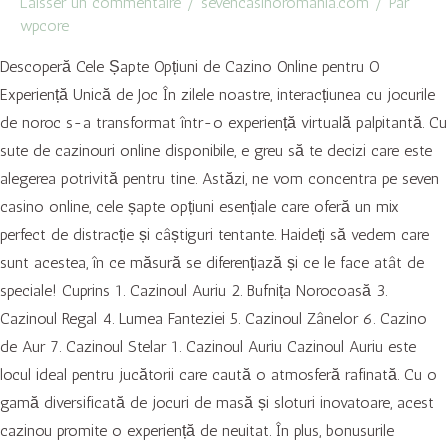
Laisser un commentaire
/
sevencasinoromania.com
/ Par
wpcore
Descoperă Cele Șapte Opțiuni de Cazino Online pentru O
Experiență Unică de Joc În zilele noastre, interacțiunea cu jocurile
de noroc s-a transformat într-o experiență virtuală palpitantă. Cu
sute de cazinouri online disponibile, e greu să te decizi care este
alegerea potrivită pentru tine. Astăzi, ne vom concentra pe seven
casino online, cele șapte opțiuni esențiale care oferă un mix
perfect de distracție și câștiguri tentante. Haideți să vedem care
sunt acestea, în ce măsură se diferențiază și ce le face atât de
speciale! Cuprins 1. Cazinoul Auriu 2. Bufnița Norocoasă 3.
Cazinoul Regal 4. Lumea Fanteziei 5. Cazinoul Zânelor 6. Cazino
de Aur 7. Cazinoul Stelar 1. Cazinoul Auriu Cazinoul Auriu este
locul ideal pentru jucătorii care caută o atmosferă rafinată. Cu o
gamă diversificată de jocuri de masă și sloturi inovatoare, acest
cazinou promite o experiență de neuitat. În plus, bonusurile