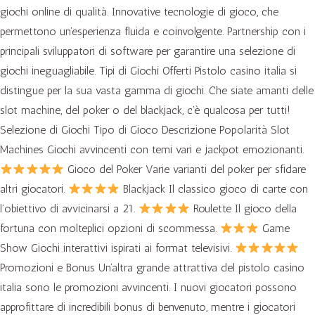
giochi online di qualità. Innovative tecnologie di gioco, che
permettono un’esperienza fluida e coinvolgente. Partnership con i
principali sviluppatori di software per garantire una selezione di
giochi ineguagliabile. Tipi di Giochi Offerti Pistolo casino italia si
distingue per la sua vasta gamma di giochi. Che siate amanti delle
slot machine, del poker o del blackjack, c’è qualcosa per tutti!
Selezione di Giochi Tipo di Gioco Descrizione Popolarità Slot
Machines Giochi avvincenti con temi vari e jackpot emozionanti.
Gioco del Poker Varie varianti del poker per sfidare
altri giocatori.
Blackjack Il classico gioco di carte con
l’obiettivo di avvicinarsi a 21.
Roulette Il gioco della
fortuna con molteplici opzioni di scommessa.
Game
Show Giochi interattivi ispirati ai format televisivi.
Promozioni e Bonus Un’altra grande attrattiva del pistolo casino
italia sono le promozioni avvincenti. I nuovi giocatori possono
approfittare di incredibili bonus di benvenuto, mentre i giocatori