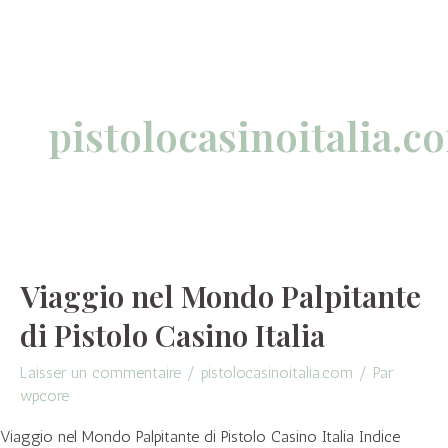
Aller
au
contenu
pistolocasinoitalia.c
Viaggio nel Mondo Palpitante
di Pistolo Casino Italia
Laisser un commentaire
/
pistolocasinoitalia.com
/ Par
wpcore
Viaggio nel Mondo Palpitante di Pistolo Casino Italia Indice