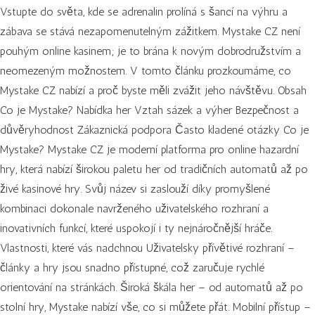
Vstupte do světa, kde se adrenalin prolíná s šancí na výhru a
zábava se stává nezapomenutelným zážitkem. Mystake CZ není
pouhým online kasinem; je to brána k novým dobrodružstvím a
neomezeným možnostem. V tomto článku prozkoumáme, co
Mystake CZ nabízí a proč byste měli zvážit jeho návštěvu. Obsah
Co je Mystake? Nabídka her Vztah sázek a výher Bezpečnost a
důvěryhodnost Zákaznická podpora Často kladené otázky Co je
Mystake? Mystake CZ je moderní platforma pro online hazardní
hry, která nabízí širokou paletu her od tradičních automatů až po
živé kasinové hry. Svůj název si zaslouží díky promyšlené
kombinaci dokonale navrženého uživatelského rozhraní a
inovativních funkcí, které uspokojí i ty nejnáročnější hráče.
Vlastnosti, které vás nadchnou Uživatelsky přívětivé rozhraní –
články a hry jsou snadno přístupné, což zaručuje rychlé
orientování na stránkách. Široká škála her – od automatů až po
stolní hry, Mystake nabízí vše, co si můžete přát. Mobilní přístup –