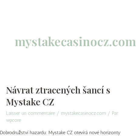
Aller
au
contenu
mystakecasinocz.com
Návrat ztracených šancí s
Mystake CZ
Laisser un commentaire
/
mystakecasinocz.com
/ Par
wpcore
Dobrodružství hazardu: Mystake CZ otevírá nové horizonty