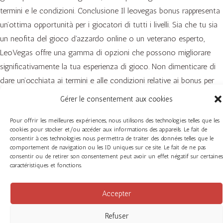
termini e le condizioni. Conclusione Il leovegas bonus rappresenta
un’ottima opportunità per i giocatori di tutti i livelli. Sia che tu sia
un neofita del gioco d’azzardo online o un veterano esperto,
LeoVegas offre una gamma di opzioni che possono migliorare
significativamente la tua esperienza di gioco. Non dimenticare di
dare un’occhiata ai termini e alle condizioni relative ai bonus per
massimizzare le tue possibilità. Buona fortuna e buon divertimento
Gérer le consentement aux cookies
con il tuo viaggio al casinò online!
Pour offrir les meilleures expériences, nous utilisons des technologies telles que les
cookies pour stocker et/ou accéder aux informations des appareils. Le fait de
consentir à ces technologies nous permettra de traiter des données telles que le
comportement de navigation ou les ID uniques sur ce site. Le fait de ne pas
Facebook
Instagram
consentir ou de retirer son consentement peut avoir un effet négatif sur certaines
caractéristiques et fonctions.
Politique de confidentialité
Politique de cookies (UE)
Accepter
Copyright ©A2com
Refuser