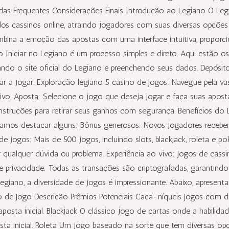
das Frequentes Considerações Finais Introdução ao Legiano O L
os cassinos online, atraindo jogadores com suas diversas opções
ombina a emoção das apostas com uma interface intuitiva, proporc
o Iniciar no Legiano é um processo simples e direto. Aqui estão 
sando o site oficial do Legiano e preenchendo seus dados. Depós
r a jogar. Exploração legiano 5 casino de Jogos: Navegue pela va
vo. Aposta: Selecione o jogo que deseja jogar e faça suas apost
instruções para retirar seus ganhos com segurança. Benefícios do
. Vamos destacar alguns: Bônus generosos: Novos jogadores rec
de jogos: Mais de 500 jogos, incluindo slots, blackjack, roleta e p
r qualquer dúvida ou problema. Experiência ao vivo: Jogos de ca
 e privacidade: Todas as transações são criptografadas, garantin
giano, a diversidade de jogos é impressionante. Abaixo, apresen
ipo de Jogo Descrição Prêmios Potenciais Caça-níqueis Jogos com d
posta inicial. Blackjack O clássico jogo de cartas onde a habilida
a inicial. Roleta Um jogo baseado na sorte que tem diversas op