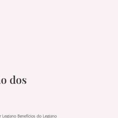
ão dos
 Legiano Benefícios do Legiano