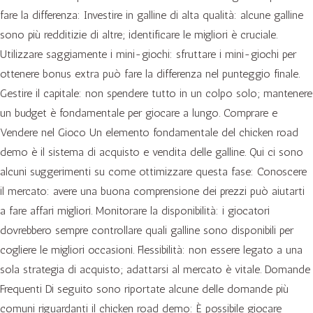
fare la differenza: Investire in galline di alta qualità: alcune galline
sono più redditizie di altre; identificare le migliori è cruciale.
Utilizzare saggiamente i mini-giochi: sfruttare i mini-giochi per
ottenere bonus extra può fare la differenza nel punteggio finale.
Gestire il capitale: non spendere tutto in un colpo solo; mantenere
un budget è fondamentale per giocare a lungo. Comprare e
Vendere nel Gioco Un elemento fondamentale del chicken road
demo è il sistema di acquisto e vendita delle galline. Qui ci sono
alcuni suggerimenti su come ottimizzare questa fase: Conoscere
il mercato: avere una buona comprensione dei prezzi può aiutarti
a fare affari migliori. Monitorare la disponibilità: i giocatori
dovrebbero sempre controllare quali galline sono disponibili per
cogliere le migliori occasioni. Flessibilità: non essere legato a una
sola strategia di acquisto; adattarsi al mercato è vitale. Domande
Frequenti Di seguito sono riportate alcune delle domande più
comuni riguardanti il chicken road demo: È possibile giocare