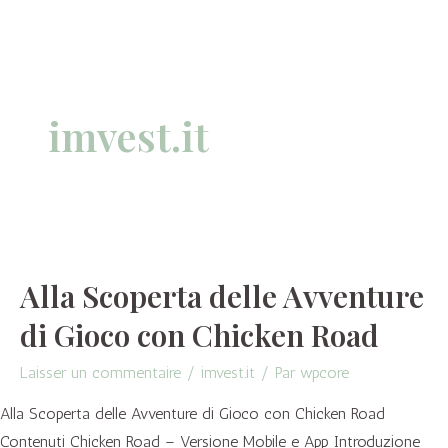
Aller
au
contenu
imvest.it
Alla Scoperta delle Avventure
di Gioco con Chicken Road
Laisser un commentaire
/
imvest.it
/ Par
wpcore
Alla Scoperta delle Avventure di Gioco con Chicken Road
Contenuti Chicken Road – Versione Mobile e App Introduzione