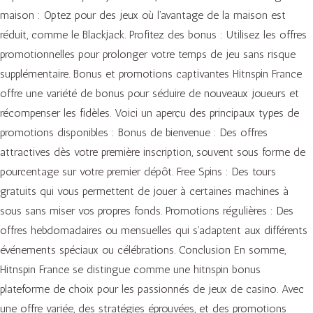
maison : Optez pour des jeux où l’avantage de la maison est
réduit, comme le Blackjack. Profitez des bonus : Utilisez les offres
promotionnelles pour prolonger votre temps de jeu sans risque
supplémentaire. Bonus et promotions captivantes Hitnspin France
offre une variété de bonus pour séduire de nouveaux joueurs et
récompenser les fidèles. Voici un aperçu des principaux types de
promotions disponibles : Bonus de bienvenue : Des offres
attractives dès votre première inscription, souvent sous forme de
pourcentage sur votre premier dépôt. Free Spins : Des tours
gratuits qui vous permettent de jouer à certaines machines à
sous sans miser vos propres fonds. Promotions régulières : Des
offres hebdomadaires ou mensuelles qui s’adaptent aux différents
événements spéciaux ou célébrations. Conclusion En somme,
Hitnspin France se distingue comme une hitnspin bonus
plateforme de choix pour les passionnés de jeux de casino. Avec
une offre variée, des stratégies éprouvées, et des promotions