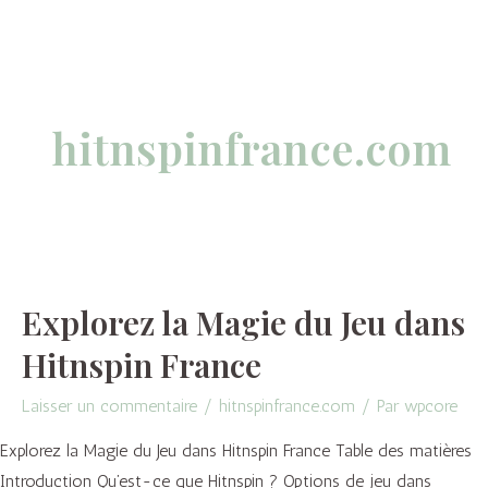
Aller
au
contenu
hitnspinfrance.com
Explorez la Magie du Jeu dans
Hitnspin France
Laisser un commentaire
/
hitnspinfrance.com
/ Par
wpcore
Explorez la Magie du Jeu dans Hitnspin France Table des matières
Introduction Qu’est-ce que Hitnspin ? Options de jeu dans