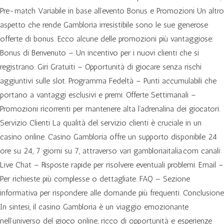
Pre-match Variabile in base all’evento Bonus e Promozioni Un altro
aspetto che rende Gambloria irresistibile sono le sue generose
offerte di bonus. Ecco alcune delle promozioni più vantaggiose:
Bonus di Benvenuto – Un incentivo per i nuovi clienti che si
registrano. Giri Gratuiti – Opportunità di giocare senza rischi
aggiuntivi sulle slot. Programma Fedeltà – Punti accumulabili che
portano a vantaggi esclusivi e premi. Offerte Settimanali –
Promozioni ricorrenti per mantenere alta l’adrenalina dei giocatori.
Servizio Clienti La qualità del servizio clienti è cruciale in un
casino online. Casino Gambloria offre un supporto disponibile 24
ore su 24, 7 giorni su 7, attraverso vari gambloriaitalia.com canali:
Live Chat – Risposte rapide per risolvere eventuali problemi. Email –
Per richieste più complesse o dettagliate. FAQ – Sezione
informativa per rispondere alle domande più frequenti. Conclusione
In sintesi, il casino Gambloria è un viaggio emozionante
nell’universo del gioco online, ricco di opportunità e esperienze