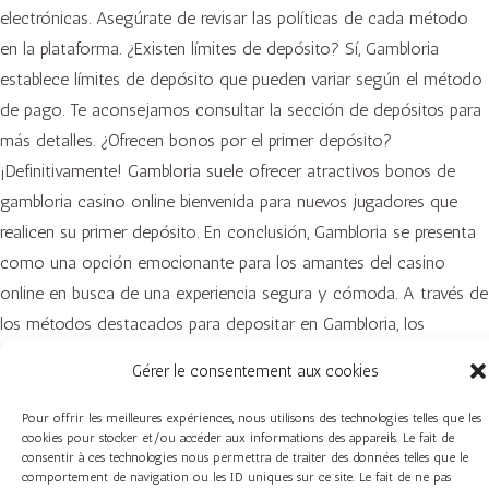
electrónicas. Asegúrate de revisar las políticas de cada método
en la plataforma. ¿Existen límites de depósito? Sí, Gambloria
establece límites de depósito que pueden variar según el método
de pago. Te aconsejamos consultar la sección de depósitos para
más detalles. ¿Ofrecen bonos por el primer depósito?
¡Definitivamente! Gambloria suele ofrecer atractivos bonos de
gambloria casino online bienvenida para nuevos jugadores que
realicen su primer depósito. En conclusión, Gambloria se presenta
como una opción emocionante para los amantes del casino
online en busca de una experiencia segura y cómoda. A través de
los métodos destacados para depositar en Gambloria, los
jugadores pueden disfrutar de su amplia gama de juegos mientras
Gérer le consentement aux cookies
aprovechan las ventajas que el casino tiene para ofrecer.
Pour offrir les meilleures expériences, nous utilisons des technologies telles que les
cookies pour stocker et/ou accéder aux informations des appareils. Le fait de
consentir à ces technologies nous permettra de traiter des données telles que le
Facebook
Instagram
comportement de navigation ou les ID uniques sur ce site. Le fait de ne pas