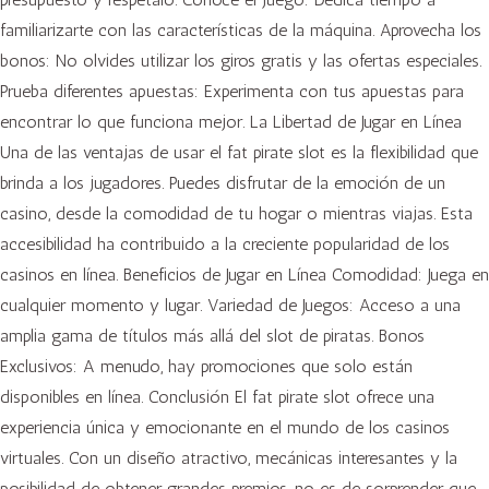
familiarizarte con las características de la máquina. Aprovecha los
bonos: No olvides utilizar los giros gratis y las ofertas especiales.
Prueba diferentes apuestas: Experimenta con tus apuestas para
encontrar lo que funciona mejor. La Libertad de Jugar en Línea
Una de las ventajas de usar el fat pirate slot es la flexibilidad que
brinda a los jugadores. Puedes disfrutar de la emoción de un
casino, desde la comodidad de tu hogar o mientras viajas. Esta
accesibilidad ha contribuido a la creciente popularidad de los
casinos en línea. Beneficios de Jugar en Línea Comodidad: Juega en
cualquier momento y lugar. Variedad de Juegos: Acceso a una
amplia gama de títulos más allá del slot de piratas. Bonos
Exclusivos: A menudo, hay promociones que solo están
disponibles en línea. Conclusión El fat pirate slot ofrece una
experiencia única y emocionante en el mundo de los casinos
virtuales. Con un diseño atractivo, mecánicas interesantes y la
posibilidad de obtener grandes premios, no es de sorprender que