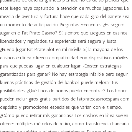
este juego haya capturado la atención de muchos jugadores. La
mezcla de aventura y fortuna hace que cada giro del carrete sea
un momento de anticipación. Preguntas Frecuentes ¿Es seguro
jugar en el Fat Pirate Casino? Sí, siempre que juegues en casinos
licenciados y regulados, tu experiencia será segura y justa.
¿Puedo jugar Fat Pirate Slot en mi móvil? Sí, la mayoría de los
casinos en línea ofrecen compatibilidad con dispositivos móviles
para que puedas jugar en cualquier lugar. ¿Existen estrategias
garantizadas para ganar? No hay estrategia infalible, pero seguir
buenas prácticas de gestión del bankroll puede mejorar tus
posibilidades. ¿Qué tipos de bonos puedo encontrar? Los bonos
pueden incluir giros gratis, partidos de fatpiratecasinoespana.com
depósito y promociones especiales que varían con el tiempo.
¿Cómo puedo retirar mis ganancias? Los casinos en línea suelen
ofrecer múltiples métodos de retiro, como transferencia bancaria,
tarjetas de crédito y billeteras electrónicas. Explora el muy