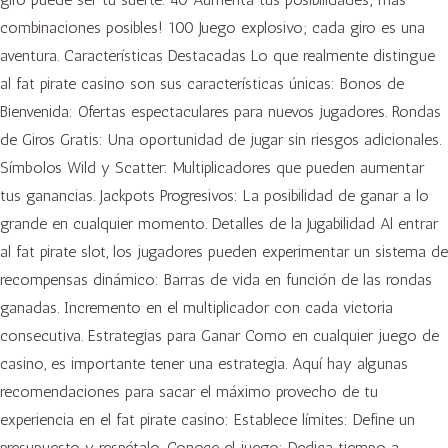
combinaciones posibles! 100 Juego explosivo; cada giro es una
aventura. Características Destacadas Lo que realmente distingue
al fat pirate casino son sus características únicas: Bonos de
Bienvenida: Ofertas espectaculares para nuevos jugadores. Rondas
de Giros Gratis: Una oportunidad de jugar sin riesgos adicionales.
Símbolos Wild y Scatter: Multiplicadores que pueden aumentar
tus ganancias. Jackpots Progresivos: La posibilidad de ganar a lo
grande en cualquier momento. Detalles de la Jugabilidad Al entrar
al fat pirate slot, los jugadores pueden experimentar un sistema de
recompensas dinámico: Barras de vida en función de las rondas
ganadas. Incremento en el multiplicador con cada victoria
consecutiva. Estrategias para Ganar Como en cualquier juego de
casino, es importante tener una estrategia. Aquí hay algunas
recomendaciones para sacar el máximo provecho de tu
experiencia en el fat pirate casino: Establece límites: Define un
presupuesto y respétalo. Conoce el juego: Dedica tiempo a