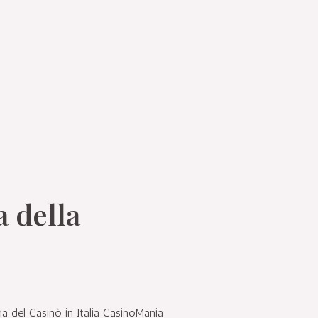
a della
a del Casinò in Italia CasinoMania