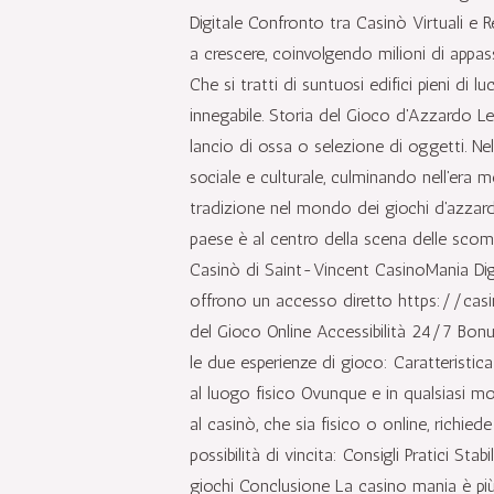
Digitale Confronto tra Casinò Virtuali e
a crescere, coinvolgendo milioni di appas
Che si tratti di suntuosi edifici pieni di 
innegabile. Storia del Gioco d'Azzardo Le
lancio di ossa o selezione di oggetti. Nel
sociale e culturale, culminando nell'era 
tradizione nel mondo dei giochi d'azzardo
paese è al centro della scena delle scom
Casinò di Saint-Vincent CasinoMania Digi
offrono un accesso diretto https://casinom
del Gioco Online Accessibilità 24/7 Bonus
le due esperienze di gioco: Caratteristic
al luogo fisico Ovunque e in qualsiasi m
al casinò, che sia fisico o online, richied
possibilità di vincita: Consigli Pratici S
giochi Conclusione La casino mania è pi