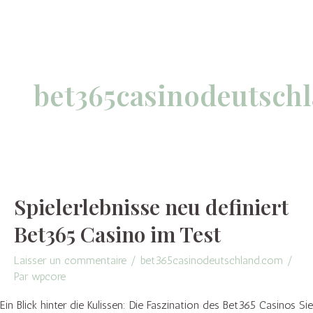
Aller
au
contenu
bet365casinodeutsch
Spielerlebnisse neu definiert
Bet365 Casino im Test
Laisser un commentaire
/
bet365casinodeutschland.com
/
Par
wpcore
Ein Blick hinter die Kulissen: Die Faszination des Bet365 Casinos Sie