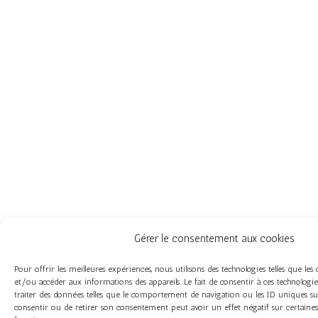
Gérer le consentement aux cookies
Pour offrir les meilleures expériences, nous utilisons des technologies telles que les
et/ou accéder aux informations des appareils. Le fait de consentir à ces technolog
traiter des données telles que le comportement de navigation ou les ID uniques sur 
consentir ou de retirer son consentement peut avoir un effet négatif sur certaines 