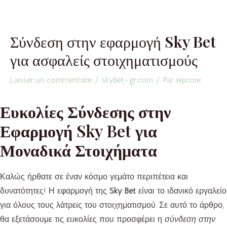
Aller
Navigation
au
de
contenu
l’article
Σύνδεση στην εφαρμογή Sky Bet
για ασφαλείς στοιχηματισμούς
Laisser un commentaire
/
skybet-gr.com
/ Par
wpcore
Ευκολίες Σύνδεσης στην
Εφαρμογή Sky Bet για
Μοναδικά Στοιχήματα
Καλώς ήρθατε σε έναν κόσμο γεμάτο περιπέτεια και
δυνατότητες! Η εφαρμογή της
Sky Bet
είναι το ιδανικό εργαλείο
για όλους τους λάτρεις του στοιχηματισμού. Σε αυτό το άρθρο,
θα εξετάσουμε τις ευκολίες που προσφέρει η
σύνδεση στην