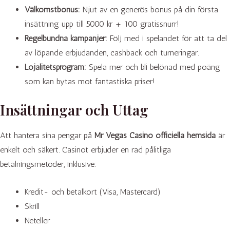
Välkomstbonus:
Njut av en generös bonus på din första
insättning upp till 5000 kr + 100 gratissnurr!
Regelbundna kampanjer:
Följ med i spelandet för att ta del
av löpande erbjudanden, cashback och turneringar.
Lojalitetsprogram:
Spela mer och bli belönad med poäng
som kan bytas mot fantastiska priser!
Insättningar och Uttag
Att hantera sina pengar på
Mr Vegas Casino officiella hemsida
är
enkelt och säkert. Casinot erbjuder en rad pålitliga
betalningsmetoder, inklusive:
Kredit- och betalkort (Visa, Mastercard)
Skrill
Neteller