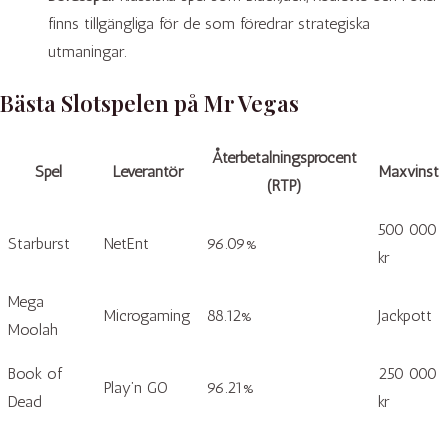
finns tillgängliga för de som föredrar strategiska
utmaningar.
Bästa Slotspelen på Mr Vegas
Återbetalningsprocent
Spel
Leverantör
Maxvinst
(RTP)
500 000
Starburst
NetEnt
96.09%
kr
Mega
Microgaming
88.12%
Jackpott
Moolah
Book of
250 000
Play’n GO
96.21%
Dead
kr