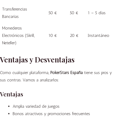
Transferencias
50 €
50 €
1 – 5 días
Bancarias
Monederos
Electrónicos (Skrill,
10 €
20 €
Instantáneo
Neteller)
Ventajas y Desventajas
Como cualquier plataforma,
PokerStars España
tiene sus pros y
sus contras. Vamos a analizarlos:
Ventajas
Amplia variedad de juegos
Bonos atractivos y promociones frecuentes