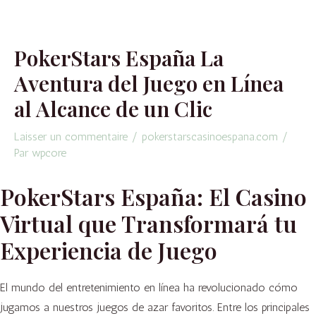
Aller
Navigation
au
de
contenu
l’article
PokerStars España La
Aventura del Juego en Línea
al Alcance de un Clic
Laisser un commentaire
/
pokerstarscasinoespana.com
/
Par
wpcore
PokerStars España: El Casino
Virtual que Transformará tu
Experiencia de Juego
El mundo del entretenimiento en línea ha revolucionado cómo
jugamos a nuestros juegos de azar favoritos. Entre los principales