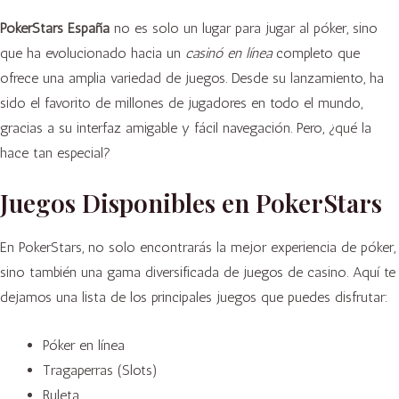
PokerStars España
no es solo un lugar para jugar al póker, sino
que ha evolucionado hacia un
casinó en línea
completo que
ofrece una amplia variedad de juegos. Desde su lanzamiento, ha
sido el favorito de millones de jugadores en todo el mundo,
gracias a su interfaz amigable y fácil navegación. Pero, ¿qué la
hace tan especial?
Juegos Disponibles en PokerStars
En PokerStars, no solo encontrarás la mejor experiencia de póker,
sino también una gama diversificada de juegos de casino. Aquí te
dejamos una lista de los principales juegos que puedes disfrutar:
Póker en línea
Tragaperras (Slots)
Ruleta