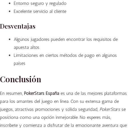
Entorno seguro y regulado
Excelente servicio al cliente
Desventajas
Algunos jugadores pueden encontrar los requisitos de
apuesta altos
Limitaciones en ciertos métodos de pago en algunos
países
Conclusión
En resumen,
PokerStars España
es una de las mejores plataformas
para los amantes del juego en línea. Con su extensa gama de
juegos, atractivas promociones y sólida seguridad,
PokerStars
se
posiciona como una opción inmejorable. No esperes más,
inscríbete y comienza a disfrutar de la emocionante aventura que