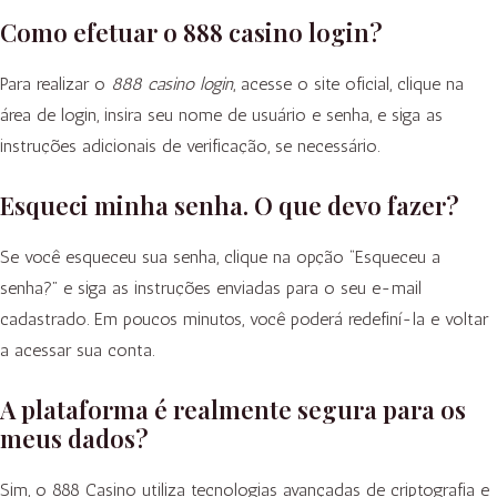
Como efetuar o 888 casino login?
Para realizar o
888 casino login
, acesse o site oficial, clique na
área de login, insira seu nome de usuário e senha, e siga as
instruções adicionais de verificação, se necessário.
Esqueci minha senha. O que devo fazer?
Se você esqueceu sua senha, clique na opção “Esqueceu a
senha?” e siga as instruções enviadas para o seu e-mail
cadastrado. Em poucos minutos, você poderá redefiní-la e voltar
a acessar sua conta.
A plataforma é realmente segura para os
meus dados?
Sim, o 888 Casino utiliza tecnologias avançadas de criptografia e