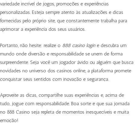
variedade incrível de jogos, promoções e experiências
personalizadas. Esteja sempre atento às atualizações e dicas
fornecidas pelo próprio site, que constantemente trabalha para
aprimorar a experiência dos seus usuários.
Portanto, não hesite: realize o
888 casino login
e descubra um
mundo onde diversão e responsabilidade se unem de forma
surpreendente. Seja você um jogador ávido ou alguém que busca
novidades no universo dos casinos online, a plataforma promete
conquistar seus sentidos com inovação e segurança.
Aproveite as dicas, compartilhe suas experiências e, acima de
tudo, jogue com responsabilidade. Boa sorte e que sua jornada
no 888 Casino seja repleta de momentos inesquecíveis e muita
emoção!