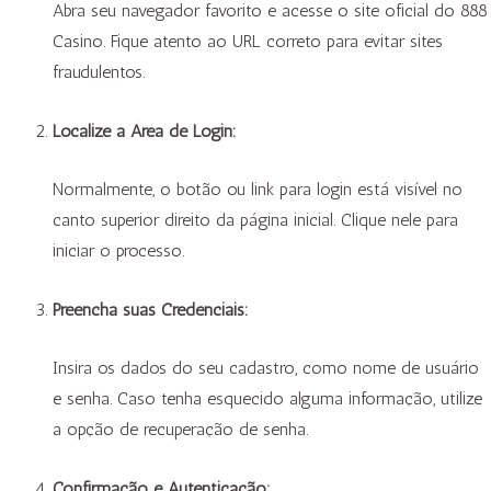
Abra seu navegador favorito e acesse o site oficial do 888
Casino. Fique atento ao URL correto para evitar sites
fraudulentos.
Localize a Área de Login:
Normalmente, o botão ou link para login está visível no
canto superior direito da página inicial. Clique nele para
iniciar o processo.
Preencha suas Credenciais:
Insira os dados do seu cadastro, como nome de usuário
e senha. Caso tenha esquecido alguma informação, utilize
a opção de recuperação de senha.
Confirmação e Autenticação: