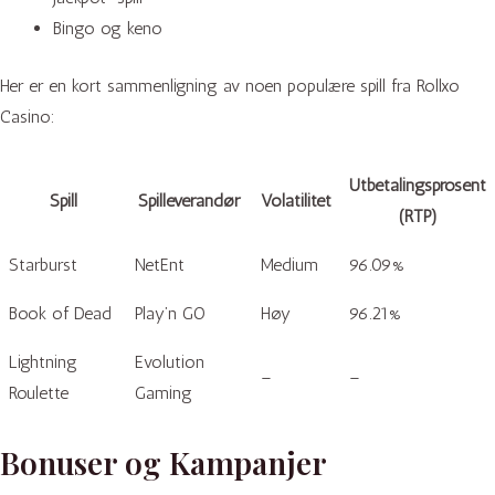
Bingo og keno
Her er en kort sammenligning av noen populære spill fra Rollxo
Casino:
Utbetalingsprosent
Spill
Spilleverandør
Volatilitet
(RTP)
Starburst
NetEnt
Medium
96.09%
Book of Dead
Play’n GO
Høy
96.21%
Lightning
Evolution
–
–
Roulette
Gaming
Bonuser og Kampanjer