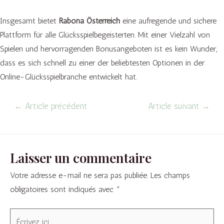
Insgesamt bietet
Rabona Österreich
eine aufregende und sichere
Plattform für alle Glücksspielbegeisterten. Mit einer Vielzahl von
Spielen und hervorragenden Bonusangeboten ist es kein Wunder,
dass es sich schnell zu einer der beliebtesten Optionen in der
Online-Glücksspielbranche entwickelt hat.
←
Article précédent
Article suivant
→
Laisser un commentaire
Votre adresse e-mail ne sera pas publiée.
Les champs
obligatoires sont indiqués avec
*
Écrivez