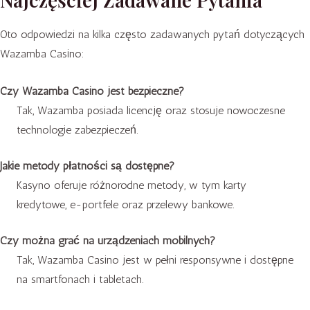
Oto odpowiedzi na kilka często zadawanych pytań dotyczących
Wazamba Casino:
Czy Wazamba Casino jest bezpieczne?
Tak, Wazamba posiada licencję oraz stosuje nowoczesne
technologie zabezpieczeń.
Jakie metody płatności są dostępne?
Kasyno oferuje różnorodne metody, w tym karty
kredytowe, e-portfele oraz przelewy bankowe.
Czy można grać na urządzeniach mobilnych?
Tak, Wazamba Casino jest w pełni responsywne i dostępne
na smartfonach i tabletach.