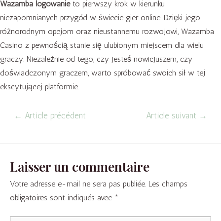
Wazamba logowanie
to pierwszy krok w kierunku
niezapomnianych przygód w świecie gier online. Dzięki jego
różnorodnym opcjom oraz nieustannemu rozwojowi, Wazamba
Casino z pewnością stanie się ulubionym miejscem dla wielu
graczy. Niezależnie od tego, czy jesteś nowicjuszem, czy
doświadczonym graczem, warto spróbować swoich sił w tej
ekscytującej platformie.
←
Article précédent
Article suivant
→
Laisser un commentaire
Votre adresse e-mail ne sera pas publiée.
Les champs
obligatoires sont indiqués avec
*