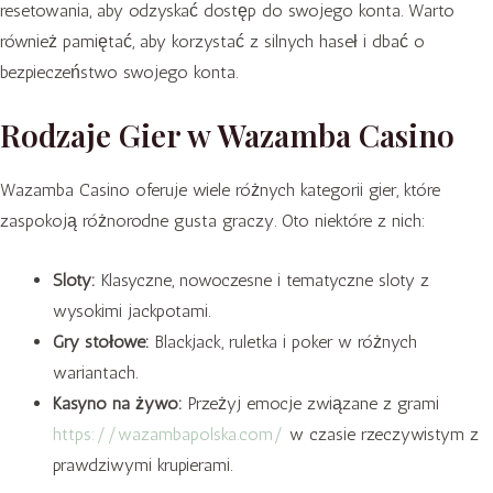
resetowania, aby odzyskać dostęp do swojego konta. Warto
również pamiętać, aby korzystać z silnych haseł i dbać o
bezpieczeństwo swojego konta.
Rodzaje Gier w Wazamba Casino
Wazamba Casino oferuje wiele różnych kategorii gier, które
zaspokoją różnorodne gusta graczy. Oto niektóre z nich:
Sloty:
Klasyczne, nowoczesne i tematyczne sloty z
wysokimi jackpotami.
Gry stołowe:
Blackjack, ruletka i poker w różnych
wariantach.
Kasyno na żywo:
Przeżyj emocje związane z grami
https://wazambapolska.com/
w czasie rzeczywistym z
prawdziwymi krupierami.