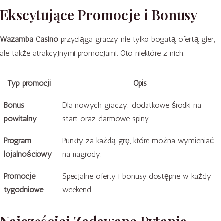
Ekscytujące Promocje i Bonusy
Wazamba Casino
przyciąga graczy nie tylko bogatą ofertą gier,
ale także atrakcyjnymi promocjami. Oto niektóre z nich:
Typ promocji
Opis
Bonus
Dla nowych graczy: dodatkowe środki na
powitalny
start oraz darmowe spiny.
Program
Punkty za każdą grę, które można wymieniać
lojalnościowy
na nagrody.
Promocje
Specjalne oferty i bonusy dostępne w każdy
tygodniowe
weekend.
Najczęściej Zadawane Pytania