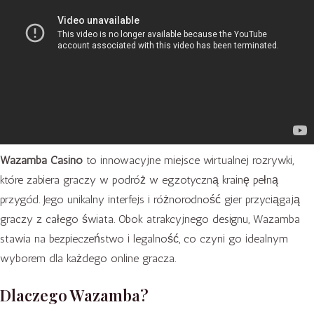
Wazamba Casino
to innowacyjne miejsce wirtualnej rozrywki,
które zabiera graczy w podróż w egzotyczną krainę pełną
przygód. Jego unikalny interfejs i różnorodność gier przyciągają
graczy z całego świata. Obok atrakcyjnego designu, Wazamba
stawia na bezpieczeństwo i legalność, co czyni go idealnym
wyborem dla każdego online gracza.
Dlaczego Wazamba?