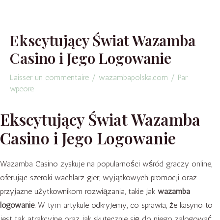
Aller
Navigation
au
de
contenu
l’article
Ekscytujący Świat Wazamba
Casino i Jego Logowanie
Laisser un commentaire
/
wazambapolska.com
/ Par
wpcore
Ekscytujący Świat Wazamba
Casino i Jego Logowanie
Wazamba Casino zyskuje na popularności wśród graczy online,
oferując szeroki wachlarz gier, wyjątkowych promocji oraz
przyjazne użytkownikom rozwiązania, takie jak
wazamba
logowanie
. W tym artykule odkryjemy, co sprawia, że kasyno to
jest tak atrakcyjne oraz jak skutecznie się do niego zalogować.