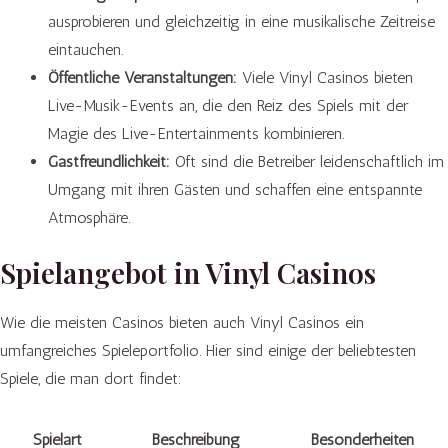
ausprobieren und gleichzeitig in eine musikalische Zeitreise
eintauchen.
Öffentliche Veranstaltungen:
Viele Vinyl Casinos bieten
Live-Musik-Events an, die den Reiz des Spiels mit der
Magie des Live-Entertainments kombinieren.
Gastfreundlichkeit:
Oft sind die Betreiber leidenschaftlich im
Umgang mit ihren Gästen und schaffen eine entspannte
Atmosphäre.
Spielangebot in Vinyl Casinos
Wie die meisten Casinos bieten auch Vinyl Casinos ein
umfangreiches Spieleportfolio. Hier sind einige der beliebtesten
Spiele, die man dort findet:
Spielart
Beschreibung
Besonderheiten