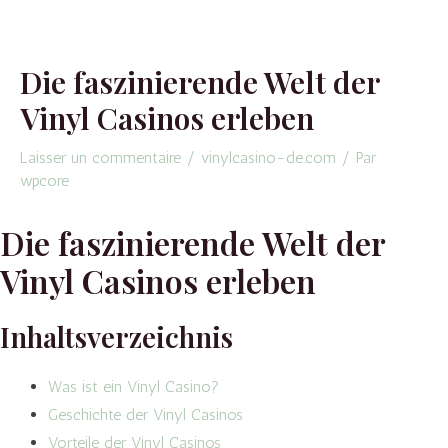
Aller
Navigation
au
de
contenu
l’article
Die faszinierende Welt der
Vinyl Casinos erleben
Laisser un commentaire
/
vinylcasino-de.com
/ Par
wpcore
Die faszinierende Welt der
Vinyl Casinos erleben
Inhaltsverzeichnis
Was ist ein Vinyl Casino?
Geschichte der Vinyl Casinos
Vorteile der Vinyl Casinos