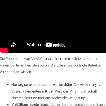
Die Popularität von Vinyl Casinos rührt nicht zuletzt von ihren
vielen Vorteilen her, die sowohl die Spieler als auch die Betreiber
zu schätzen wissen:
Nostalgische
vinyl casino
Atmosphäre:
Die Verbindung von
Casino-Elementen mit der Welt der Vinylmusik schafft
eine einzigartige und ansprechende Umgebung.
Vielfältiges Spielerlebnis:
Gamer können verschiedene Spiele