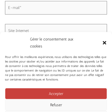
E-
mail*
Site
Internet
Gérer le consentement aux
cookies
Enregistrer mon nom, mon e-mail et mon site dans le
navigateur pour mon prochain commentaire.
Pour offrir les meilleures expériences, nous utilisons des technologies telles que
les cookies pour stocker et/ou accéder aux informations des appareils. Le fait
de consentir à ces technologies nous permettra de traiter des données telles
que le comportement de navigation ou les ID uniques sur ce site. Le fait de
ne pas consentir ou de retirer son consentement peut avoir un effet négatif
sur certaines caractéristiques et fonctions.
Accepter
Facebook
Instagram
Refuser
Politique de confidentialité