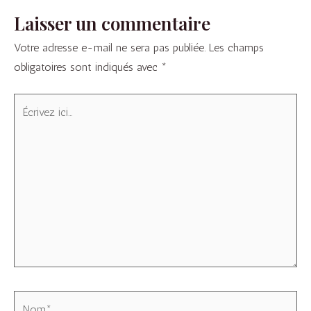
Laisser un commentaire
Votre adresse e-mail ne sera pas publiée.
Les champs
obligatoires sont indiqués avec
*
Écrivez
ici…
Nom*