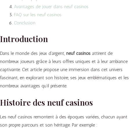
Avantages de jouer dans neuf casinos
FAQ sur les neuf casinos
Conclusion
Introduction
Dans le monde des jeux d’argent,
neuf casinos
attirent de
nombreux joueurs grâce à leurs offres uniques et à leur ambiance
captivante. Cet article propose une immersion dans cet univers
fascinant, en explorant son histoire, ses jeux emblématiques et les
nombreux avantages qu’il présente.
Histoire des neuf casinos
Les neuf casinos remontent à des époques variées, chacun ayant
son propre parcours et son héritage. Par exemple :