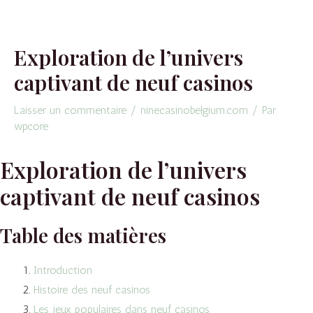
Aller
Navigation
au
de
contenu
l’article
Exploration de l’univers
captivant de neuf casinos
Laisser un commentaire
/
ninecasinobelgium.com
/ Par
wpcore
Exploration de l’univers
captivant de neuf casinos
Table des matières
Introduction
Histoire des neuf casinos
Les jeux populaires dans neuf casinos