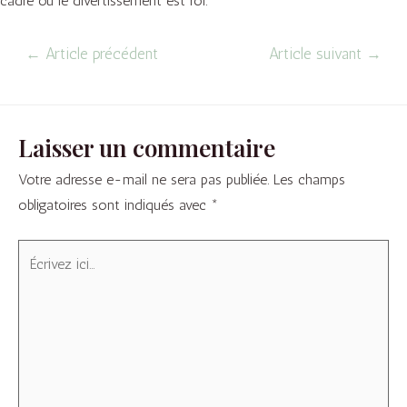
cadre où le divertissement est roi.
←
Article précédent
Article suivant
→
Laisser un commentaire
Votre adresse e-mail ne sera pas publiée.
Les champs
obligatoires sont indiqués avec
*
Écrivez
ici…