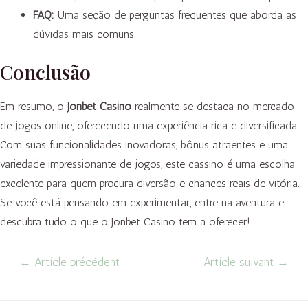
FAQ:
Uma seção de perguntas frequentes que aborda as
dúvidas mais comuns.
Conclusão
Em resumo, o
Jonbet Casino
realmente se destaca no mercado
de jogos online, oferecendo uma experiência rica e diversificada.
Com suas funcionalidades inovadoras, bônus atraentes e uma
variedade impressionante de jogos, este cassino é uma escolha
excelente para quem procura diversão e chances reais de vitória.
Se você está pensando em experimentar, entre na aventura e
descubra tudo o que o Jonbet Casino tem a oferecer!
←
Article précédent
Article suivant
→