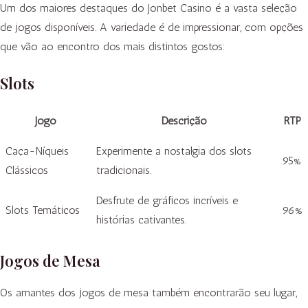
Um dos maiores destaques do Jonbet Casino é a vasta seleção
de jogos disponíveis. A variedade é de impressionar, com opções
que vão ao encontro dos mais distintos gostos:
Slots
Jogo
Descrição
RTP
Caça-Níqueis
Experimente a nostalgia dos slots
95%
Clássicos
tradicionais.
Desfrute de gráficos incríveis e
Slots Temáticos
96%
histórias cativantes.
Jogos de Mesa
Os amantes dos jogos de mesa também encontrarão seu lugar,