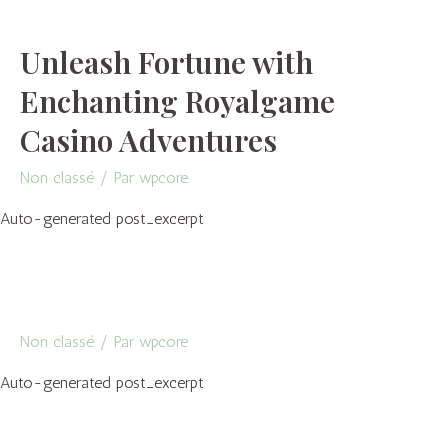
Unleash Fortune with
Enchanting Royalgame
Casino Adventures
Non classé
/ Par
wpcore
Auto-generated post_excerpt
Non classé
/ Par
wpcore
Auto-generated post_excerpt