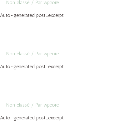
Non classé
/ Par
wpcore
Auto-generated post_excerpt
Non classé
/ Par
wpcore
Auto-generated post_excerpt
Non classé
/ Par
wpcore
Auto-generated post_excerpt