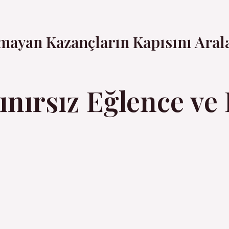
nımayan Kazançların Kapısını Aral
 Sınırsız Eğlence 