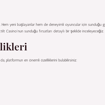
. Hem yeni başlayanlar hem de deneyimli oyuncular için sunduğu geni
lt Casino’nun sunduğu fırsatları detaylı bir şekilde inceleyeceğiz.
likleri
, platformun en önemli özelliklerini bulabilirsiniz: