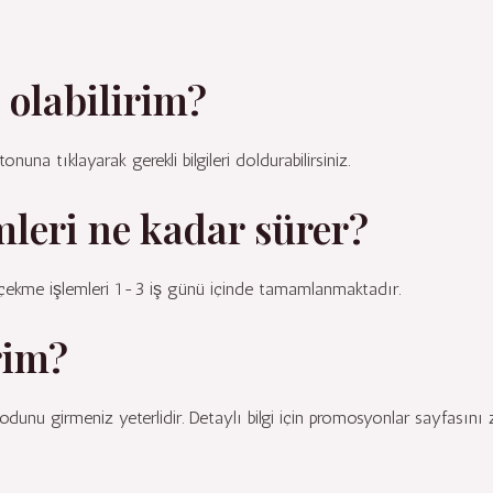
t olabilirim?
na tıklayarak gerekli bilgileri doldurabilirsiniz.
mleri ne kadar sürer?
, çekme işlemleri 1-3 iş günü içinde tamamlanmaktadır.
rim?
odunu girmeniz yeterlidir. Detaylı bilgi için promosyonlar sayfasını z