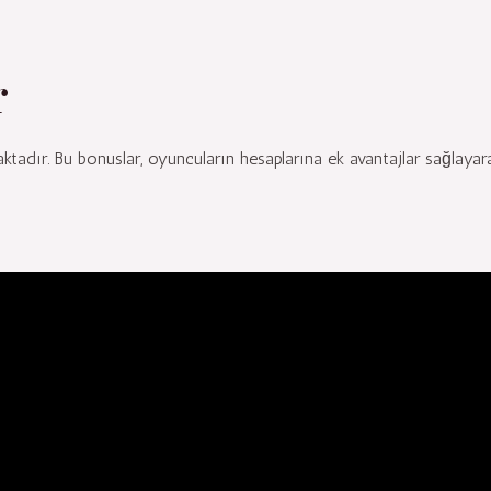
r
aktadır. Bu bonuslar, oyuncuların hesaplarına ek avantajlar sağlaya