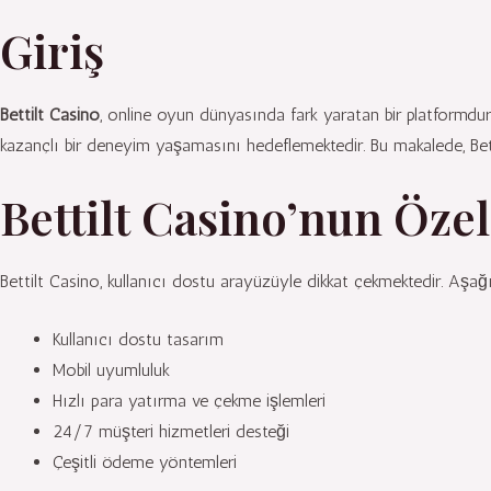
Giriş
Bettilt Casino
, online oyun dünyasında fark yaratan bir platformdur
kazançlı bir deneyim yaşamasını hedeflemektedir. Bu makalede, Betti
Bettilt Casino’nun Özel
Bettilt Casino, kullanıcı dostu arayüzüyle dikkat çekmektedir. Aşağıda
Kullanıcı dostu tasarım
Mobil uyumluluk
Hızlı para yatırma ve çekme işlemleri
24/7 müşteri hizmetleri desteği
Çeşitli ödeme yöntemleri