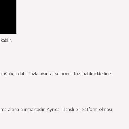
abilir.
 ulaştıkça daha fazla avantaj ve bonus kazanabilmektedirler.
ruma altına alınmaktadır. Ayrıca, lisanslı bir platform olması,