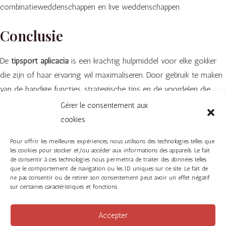
combinatieweddenschappen en live weddenschappen.
Conclusie
De
tipsport aplicacia
is een krachtig hulpmiddel voor elke gokker
die zijn of haar ervaring wil maximaliseren. Door gebruik te maken
van de handige functies, strategische tips en de voordelen die
deze applicatie biedt, kun je jouw kansen op succes aanzienlijk
Gérer le consentement aux
vergroten. Of je nu een doorgewinterde professional bent of een
cookies
nieuwkomer in de wereld van online wedden, de Tipsport-app
Pour offrir les meilleures expériences, nous utilisons des technologies telles que
biedt iets voor iedereen.
les cookies pour stocker et/ou accéder aux informations des appareils. Le fait
de consentir à ces technologies nous permettra de traiter des données telles
que le comportement de navigation ou les ID uniques sur ce site. Le fait de
←
Article précédent
Article suivant
→
ne pas consentir ou de retirer son consentement peut avoir un effet négatif
sur certaines caractéristiques et fonctions.
Accepter
Facebook
Instagram