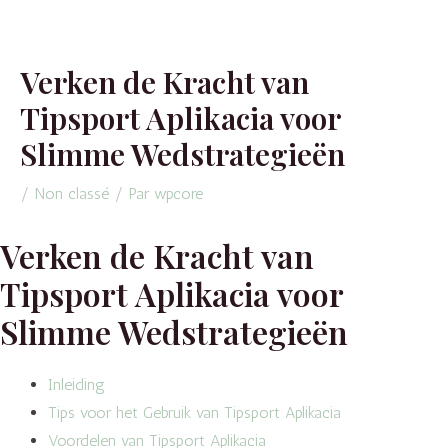
Aller
Navigation
au
de
contenu
l’article
Verken de Kracht van
Tipsport Aplikacia voor
Slimme Wedstrategieën
/
Non classé
/ Par
wpcore
Verken de Kracht van
Tipsport Aplikacia voor
Slimme Wedstrategieën
Inleiding
Tips voor het Gebruik van Tipsport Aplikacia
Voordelen van Tipsport Aplikacia