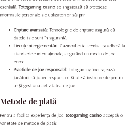
esențială.
Totogaming casino
se angajează să protejeze
informațiile personale ale utilizatorilor săi prin:
Criptare avansată:
Tehnologiile de criptare asigură că
datele tale sunt în siguranță.
Licențe și reglementări:
Cazinoul este licențiat și adheră la
standardele internaționale, asigurând un mediu de joc
corect.
Practicile de joc responsabil:
Totogaming încurajează
jucătorii să joace responsabil și oferă instrumente pentru
a-și gestiona activitatea de joc.
Metode de plată
Pentru a facilita experiența de joc,
totogaming casino
acceptă o
varietate de metode de plată: