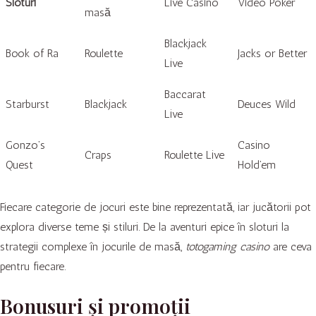
Sloturi
Live Casino
Video Poker
masă
Blackjack
Book of Ra
Roulette
Jacks or Better
Live
Baccarat
Starburst
Blackjack
Deuces Wild
Live
Gonzo’s
Casino
Craps
Roulette Live
Quest
Hold’em
Fiecare categorie de jocuri este bine reprezentată, iar jucătorii pot
explora diverse teme și stiluri. De la aventuri epice în sloturi la
strategii complexe în jocurile de masă,
totogaming casino
are ceva
pentru fiecare.
Bonusuri și promoții