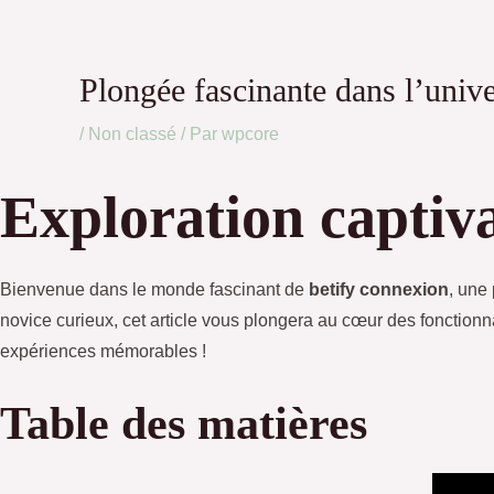
Aller
Navigation
au
de
contenu
l’article
Plongée fascinante dans l’unive
/
Non classé
/ Par
wpcore
Exploration captiva
Bienvenue dans le monde fascinant de
betify connexion
, une
novice curieux, cet article vous plongera au cœur des fonctionn
expériences mémorables !
Table des matières