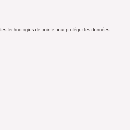
e des technologies de pointe pour protéger les données