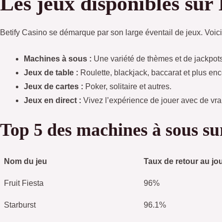
Les jeux disponibles sur 
Betify Casino se démarque par son large éventail de jeux. Voic
Machines à sous :
Une variété de thèmes et de jackpots
Jeux de table :
Roulette, blackjack, baccarat et plus enc
Jeux de cartes :
Poker, solitaire et autres.
Jeux en direct :
Vivez l’expérience de jouer avec de vrai
Top 5 des machines à sous su
Nom du jeu
Taux de retour au jo
Fruit Fiesta
96%
Starburst
96.1%