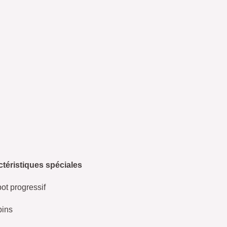
téristiques spéciales
ot progressif
pins