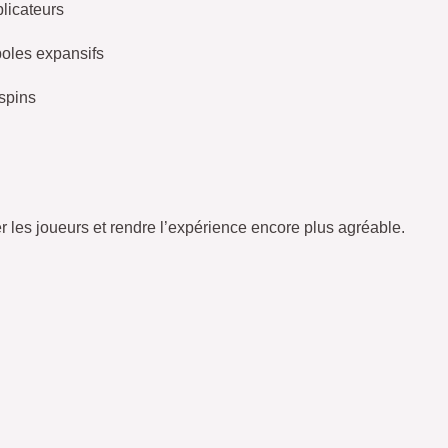
plicateurs
oles expansifs
spins
 les joueurs et rendre l’expérience encore plus agréable.