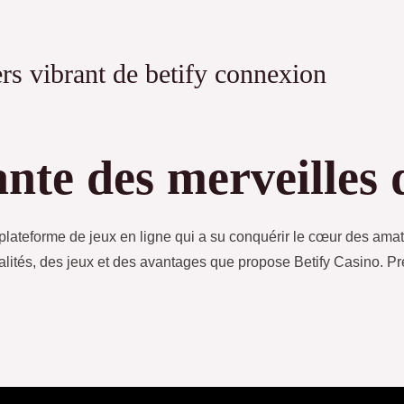
rs vibrant de betify connexion
nte des merveilles 
 plateforme de jeux en ligne qui a su conquérir le cœur des am
alités, des jeux et des avantages que propose Betify Casino. Pr