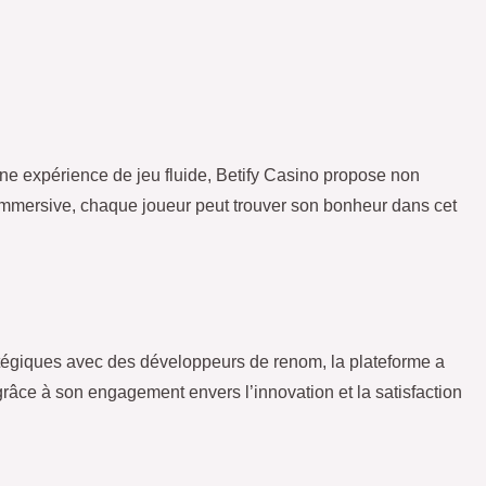
 une expérience de jeu fluide, Betify Casino propose non
immersive, chaque joueur peut trouver son bonheur dans cet
ratégiques avec des développeurs de renom, la plateforme a
grâce à son engagement envers l’innovation et la satisfaction