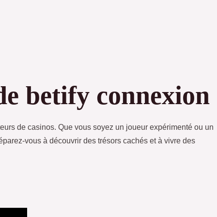
de betify connexion
ateurs de casinos. Que vous soyez un joueur expérimenté ou un
éparez-vous à découvrir des trésors cachés et à vivre des