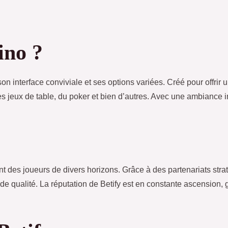
ino ?
on interface conviviale et ses options variées. Créé pour offrir
 jeux de table, du poker et bien d’autres. Avec une ambiance 
ant des joueurs de divers horizons. Grâce à des partenariats st
de qualité. La réputation de Betify est en constante ascension, 