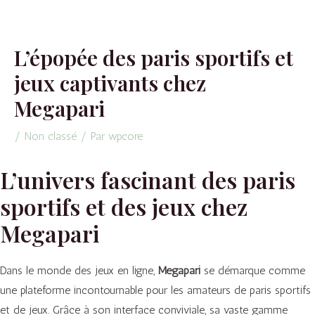
Aller
Navigation
au
de
contenu
l’article
L’épopée des paris sportifs et
jeux captivants chez
Megapari
/
Non classé
/ Par
wpcore
L’univers fascinant des paris
sportifs et des jeux chez
Megapari
Dans le monde des jeux en ligne,
Megapari
se démarque comme
une plateforme incontournable pour les amateurs de paris sportifs
et de jeux. Grâce à son interface conviviale, sa vaste gamme