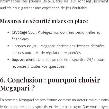
informations des joueurs. De plus, tous les jeux sont régulièrement
audités pour garantir une expérience de jeu équitable.
Mesures de sécurité mises en place
Cryptage SSL :
Protégez vos données personnelles et
financières.
Licences de jeu :
Megapari détient des licences délivrées
par des autorités de régulation respectées.
Support client :
Une équipe dédiée disponible 24/7 pour
répondre à toutes vos questions.
6. Conclusion : pourquoi choisir
Megapari ?
En somme, Megapari se positionne comme un acteur majeur dans
le domaine des paris sportifs et des jeux en ligne. Que vous soyez