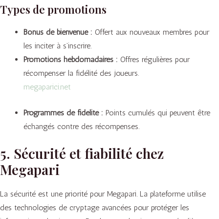
Types de promotions
Bonus de bienvenue :
Offert aux nouveaux membres pour
les inciter à s’inscrire.
Promotions hebdomadaires :
Offres régulières pour
récompenser la fidélité des joueurs.
megaparici.net
Programmes de fidélité :
Points cumulés qui peuvent être
échangés contre des récompenses.
5. Sécurité et fiabilité chez
Megapari
La sécurité est une priorité pour Megapari. La plateforme utilise
des technologies de cryptage avancées pour protéger les