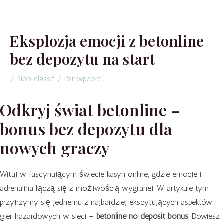
Aller
Navigation
au
de
contenu
l’article
Eksplozja emocji z betonline
bez depozytu na start
/
Non classé
/ Par
wpcore
Odkryj świat betonline –
bonus bez depozytu dla
nowych graczy
Witaj w fascynującym świecie kasyn online, gdzie emocje i
adrenalina łączą się z możliwością wygranej. W artykule tym
przyjrzymy się jednemu z najbardziej ekscytujących aspektów
gier hazardowych w sieci –
betonline no deposit bonus
. Dowiesz