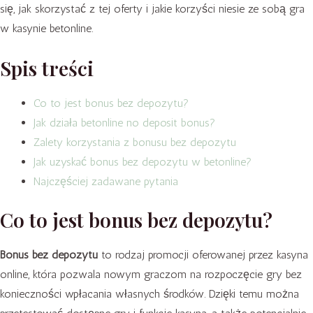
się, jak skorzystać z tej oferty i jakie korzyści niesie ze sobą gra
w kasynie betonline.
Spis treści
Co to jest bonus bez depozytu?
Jak działa betonline no deposit bonus?
Zalety korzystania z bonusu bez depozytu
Jak uzyskać bonus bez depozytu w betonline?
Najczęściej zadawane pytania
Co to jest bonus bez depozytu?
Bonus bez depozytu
to rodzaj promocji oferowanej przez kasyna
online, która pozwala nowym graczom na rozpoczęcie gry bez
konieczności wpłacania własnych środków. Dzięki temu można