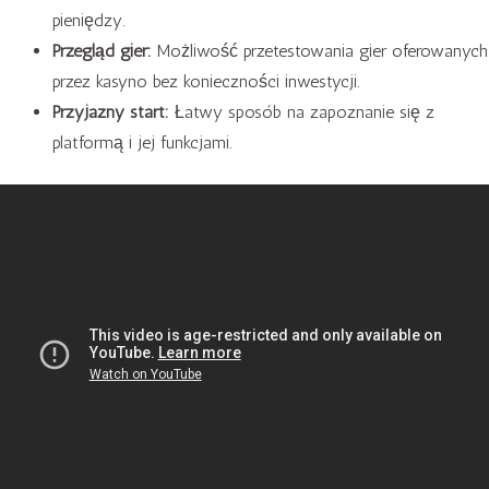
pieniędzy.
Przegląd gier:
Możliwość przetestowania gier oferowanych
przez kasyno bez konieczności inwestycji.
Przyjazny start:
Łatwy sposób na zapoznanie się z
platformą i jej funkcjami.