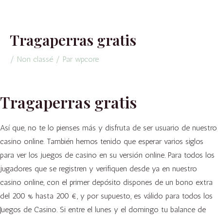
Aller
Navigation
au
de
contenu
l’article
Tragaperras gratis
/
Non classé
/ Par
wpcore
Tragaperras gratis
Así que, no te lo pienses más y disfruta de ser usuario de nuestro
casino online. También hemos tenido que esperar varios siglos
para ver los juegos de casino en su versión online. Para todos los
jugadores que se registren y verifiquen desde ya en nuestro
casino online, con el primer depósito dispones de un bono extra
del 200 % hasta 200 €, y por supuesto, es válido para todos los
Juegos de Casino. Si entre el lunes y el domingo tu balance de