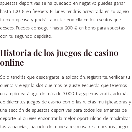
apuestas deportivas se ha quedado en negativo puedes ganar
hasta 100 € en freebets. El lunes tendrás acreditada en tu cajero
tu recompensa y podrás apostar con ella en los eventos que
desees. Puedes conseguir hasta 200 € en bono para apuestas
con tu segundo depósito.
Historia de los juegos de casino
online
Solo tendrás que descargarte la aplicación, registrarte, verificar tu
cuenta y elegir la slot que más te guste. Recuerda que tenemos
un amplio catálogo de más de 3.000 tragaperras gratis, además
de diferentes juegos de casino como las ruletas multiplicadoras y
una sección de apuestas deportivas para todos los amantes del
deporte. Si quieres encontrar la mejor oportunidad de maximizar
tus ganancias, jugando de manera responsable a nuestros juegos