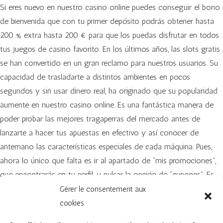
Si eres nuevo en nuestro casino online puedes conseguir el bono
de bienvenida que con tu primer depósito podrás obtener hasta
200 % extra hasta 200 € para que los puedas disfrutar en todos
tus juegos de casino favorito. En los últimos años, las slots gratis
se han convertido en un gran reclamo para nuestros usuarios. Su
capacidad de trasladarte a distintos ambientes en pocos
segundos y sin usar dinero real, ha originado que su popularidad
aumente en nuestro casino online. Es una fantástica manera de
poder probar las mejores tragaperras del mercado antes de
lanzarte a hacer tus apuestas en efectivo y así conocer de
antemano las características especiales de cada máquina. Pues,
ahora lo único que falta es ir al apartado de “mis promociones”,
que encontrarás en tu perfil, y pulsar la opción de “cupones”. Es
ahí donde tendrás que insertar el código promocional
Gérer le consentement aux
GMONLINE24 y ya puedes canjear tus 10 € bono casino + 10 €
cookies
bono apuestas + 50 tiradas gratis en Pirots 3.